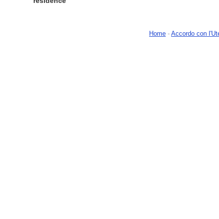
residence
Home
-
Accordo con l'Ut