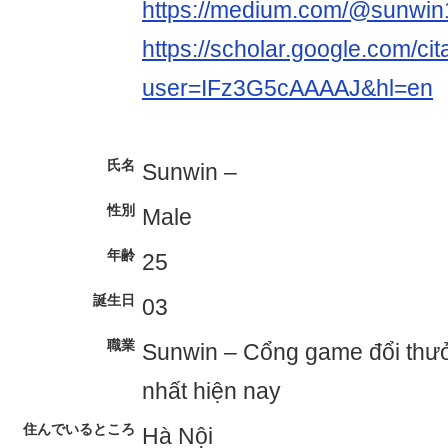
https://medium.com/@sunwin
https://scholar.google.com/cit
user=IFz3G5cAAAAJ&hl=en
氏名
Sunwin –
性別
Male
年齢
25
誕生日
03
職業
Sunwin – Cổng game đổi thưở
nhất hiện nay
住んでいるところ
Hà Nội