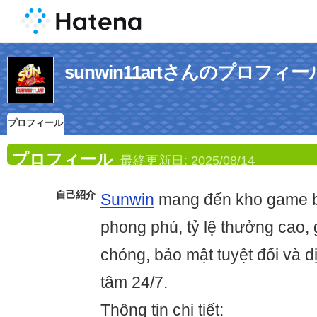
sunwin11artさんのプロフィー
プロフィール
プロフィール
最終更新日:
2025/08/14
自己紹介
Sunwin
mang đến kho game bà
phong phú, tỷ lệ thưởng cao,
chóng, bảo mật tuyệt đối và dị
tâm 24/7.
Thông tin chi tiết: