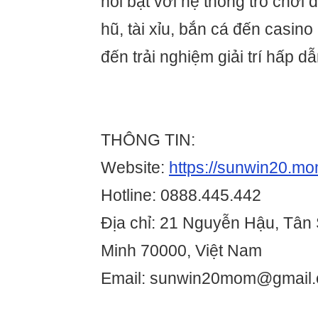
nổi bật với hệ thống trò chơi 
hũ, tài xỉu, bắn cá đến casino
đến trải nghiệm giải trí hấp d
THÔNG TIN:
Website:
https://sunwin20.mo
Hotline: 0888.445.442
Địa chỉ: 21 Nguyễn Hậu, Tân
Minh 70000, Việt Nam
Email: sunwin20mom@gmail