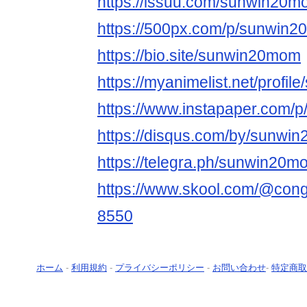
https://issuu.com/sunwin20
https://500px.com/p/sunwin
https://bio.site/sunwin20mom
https://myanimelist.net/profi
https://www.instapaper.com
https://disqus.com/by/sunwi
https://telegra.ph/sunwin20
https://www.skool.com/@con
8550
ホーム
-
利用規約
-
プライバシーポリシー
-
お問い合わせ
-
特定商取