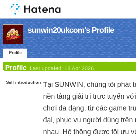
sunwin20ukcom's Profile
Profile
Profile
Last updated:
18 Apr 2026
Self introduction
Tại SUNWIN, chúng tôi phát t
nền tảng giải trí trực tuyến với
chơi đa dạng, từ các game tr
đại, phục vụ người dùng trên n
nhau. Hệ thống được tối ưu về