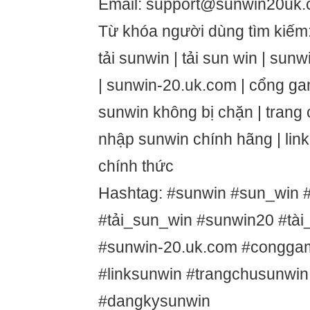
Email: support@sunwin20uk
Từ khóa người dùng tìm kiếm:
tải sunwin | tải sun win | sunw
| sunwin-20.uk.com | cổng ga
sunwin không bị chặn | trang
nhập sunwin chính hãng | lin
chính thức
Hashtag: #sunwin #sun_win #
#tải_sun_win #sunwin20 #tài
#sunwin-20.uk.com #congga
#linksunwin #trangchusunwi
#dangkysunwin