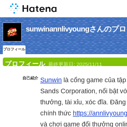
sunwinannlivyoungさんの
プロフィール
プロフィール
最終更新日:
2025/11/11
自己紹介
Sunwin
là cổng game của tập
Sands Corporation, nổi bật vớ
thưởng, tài xỉu, xóc đĩa. Đăng
chính thức
https://annlivyoun
và chơi game đổi thưởng onl