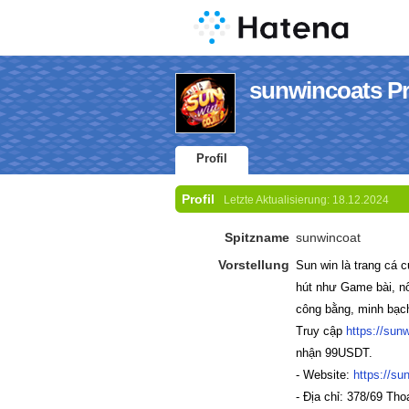
sunwincoats Pr
Profil
Profil
Letzte Aktualisierung:
18.12.2024
Spitzname
sunwincoat
Vorstellung
Sun win là trang cá 
hút như Game bài, nổ 
công bằng, minh bạch
Truy cập
https://sunw
nhận 99USDT.
- Website:
https://su
- Địa chỉ: 378/69 Th