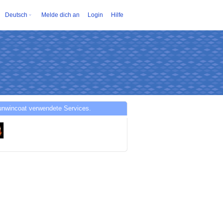
Deutsch
Melde dich an
Login
Hilfe
unwincoat verwendete Services.