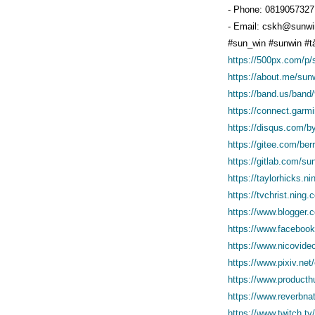
- Phone: 0819057327
- Email: cskh@sunwi
#sun_win #sunwin #
https://500px.com/p/
https://about.me/sun
https://band.us/band
https://connect.gar
https://disqus.com/b
https://gitee.com/be
https://gitlab.com/su
https://taylorhicks.n
https://tvchrist.ning
https://www.blogger
https://www.faceboo
https://www.nicovide
https://www.pixiv.ne
https://www.product
https://www.reverbna
https://www.twitch.t