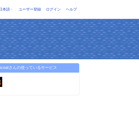
日本語
ユーザー登録
ログイン
ヘルプ
wincoatさんの使っているサービス