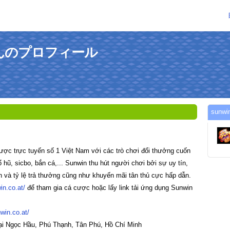
tさんのプロフィール
sun
cược trực tuyến số 1 Việt Nam với các trò chơi đổi thưởng cuốn
hũ, sicbo, bắn cá,... Sunwin thu hút người chơi bởi sự uy tín,
 và tỷ lệ trả thưởng cũng như khuyến mãi tân thủ cực hấp dẫn.
in.co.at/
để tham gia cá cược hoặc lấy link tải ứng dụng Sunwin
nwin.co.at/
oại Ngọc Hầu, Phú Thạnh, Tân Phú, Hồ Chí Minh