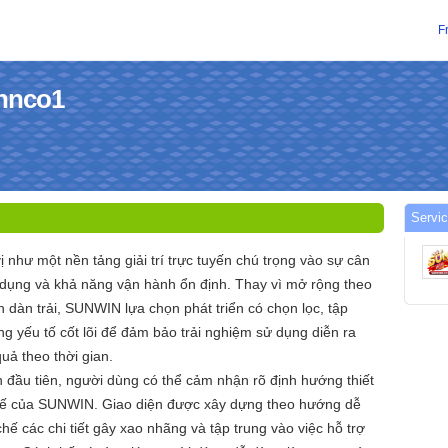
F
innco1
Servic
 như một nền tảng giải trí trực tuyến chú trọng vào sự cân
n dụng và khả năng vận hành ổn định. Thay vì mở rộng theo
 dàn trải, SUNWIN lựa chọn phát triển có chọn lọc, tập
ng yếu tố cốt lõi để đảm bảo trải nghiệm sử dụng diễn ra
uả theo thời gian.
n đầu tiên, người dùng có thể cảm nhận rõ định hướng thiết
 tế của SUNWIN. Giao diện được xây dựng theo hướng dễ
chế các chi tiết gây xao nhãng và tập trung vào việc hỗ trợ