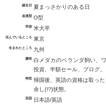
誕生日
夏まっさかりのある日
血液型
O型
学校
米大卒
住んでいるところ
東京
生まれたところ
九州
趣味
白メダカのベランダ飼い、
投資、半額セール、ブログ。
特技
帰国後、英語の資格は取った
余し(!?)状態。
言語
日本語/英語