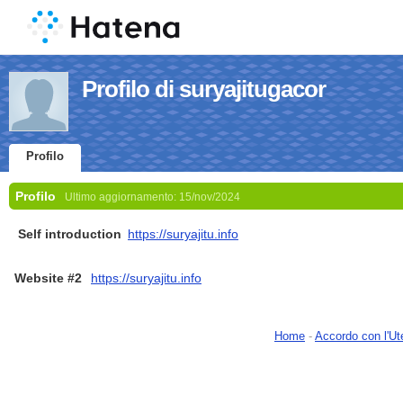
Profilo di suryajitugacor
Profilo
Profilo
Ultimo aggiornamento:
15/nov/2024
Self introduction
https://suryajitu.info
Website #2
https://suryajitu.info
Home
-
Accordo con l'Ut