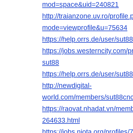
mod=space&uid=240821
http://traianzone.uv.ro/profile
mode=viewprofile&u=75634
https://help.orrs.de/user/sut
https://jobs.westerncity.com/p
sut88
https://help.orrs.de/user/sut
http://newdigital-
world.com/members/sut88cn
https://raovat.nhadat.vn/me
264633.html
https://jobs.njota.org/profile