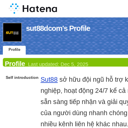
sut88dcom's Profile
Profile
Profile
Last updated:
Dec 5, 2025
Self introduction
Sut88
sở hữu đội ngũ hỗ trợ
nghiệp, hoạt động 24/7 kể cả 
sẵn sàng tiếp nhận và giải q
của người dùng nhanh chóng 
nhiều kênh liên hệ khác nhau