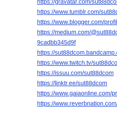
https://gravatar.com/sut88dc
https://www.tumblr.com/sut8
https://www.blogger.com/pro
https://medium.com/@sut88d
9cadbb345d9f
https://sut88dcom.bandcamp
https://www.twitch.tv/sut88d
https://issuu.com/sut88dcom
https://linktr.ee/sut88dcom
https://www.gaiaonline.com/p
https://www.reverbnation.com