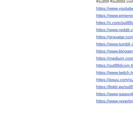
#sut88 #sut88d.com
https://www.youtu
https://www.pinter
https://x.com/sut8
https://www.reddit
https://gravatar.c
https://www.tumblr
https://www.blogg
https://medium.co
https://sut88dcom
https://www.twitch.
https://issuu.com/
https://linktr.ee/su
https://www.gaiaon
https://www.reverb