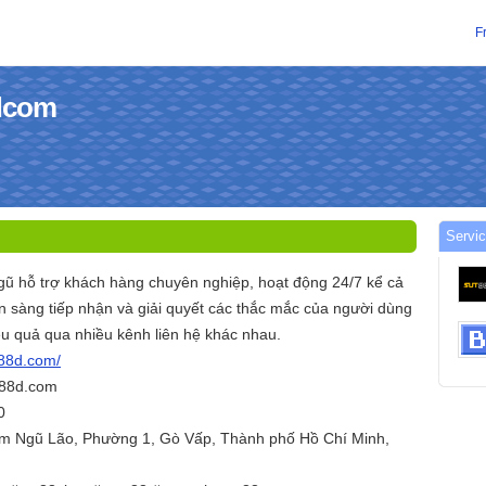
F
8dcom
Servic
gũ hỗ trợ khách hàng chuyên nghiệp, hoạt động 24/7 kể cả
ẵn sàng tiếp nhận và giải quyết các thắc mắc của người dùng
u quả qua nhiều kênh liên hệ khác nhau.
t88d.com/
t88d.com
0
hạm Ngũ Lão, Phường 1, Gò Vấp, Thành phố Hồ Chí Minh,