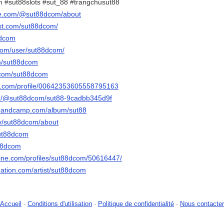
 #sut88slots #sut_88 #trangchusut88
be.com/@sut88dcom/about
est.com/sut88dcom/
8dcom
.com/user/sut88dcom/
om/sut88dcom
.com/sut88dcom
er.com/profile/00642353605558795163
m/@sut88dcom/sut88-9cadbb345d9f
.bandcamp.com/album/sut88
tv/sut88dcom/about
sut88dcom
t88dcom
line.com/profiles/sut88dcom/50616447/
nation.com/artist/sut88dcom
Accueil
-
Conditions d'utilisation
-
Politique de confidentialité
-
Nous contacter