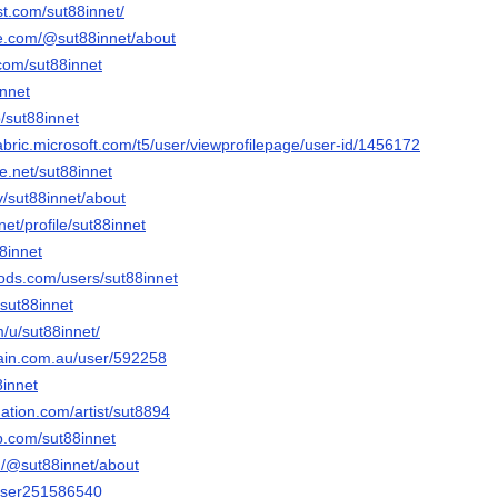
st.com/sut88innet/
e.com/@sut88innet/about
.com/sut88innet
innet
/sut88innet
abric.microsoft.com/t5/user/viewprofilepage/user-id/1456172
e.net/sut88innet
tv/sut88innet/about
net/profile/sut88innet
88innet
ods.com/users/sut88innet
/sut88innet
m/u/sut88innet/
ain.com.au/user/592258
8innet
ation.com/artist/sut8894
b.com/sut88innet
m/@sut88innet/about
/user251586540