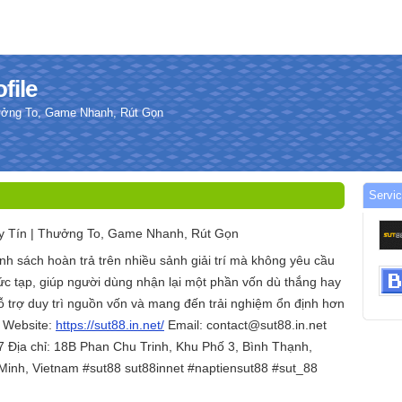
file
hưởng To, Game Nhanh, Rút Gọn
Servic
y Tín | Thưởng To, Game Nhanh, Rút Gọn
h sách hoàn trả trên nhiều sảnh giải trí mà không yêu cầu
c tạp, giúp người dùng nhận lại một phần vốn dù thắng hay
ỗ trợ duy trì nguồn vốn và mang đến trải nghiệm ổn định hơn
. Website:
https://sut88.in.net/
Email: contact@sut88.in.net
Địa chỉ: 18B Phan Chu Trinh, Khu Phố 3, Bình Thạnh,
inh, Vietnam #sut88 sut88innet #naptiensut88 #sut_88