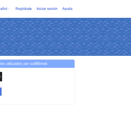
añol
Regístrate
Iniciar sesión
Ayuda
ios utilizados por sut88innet