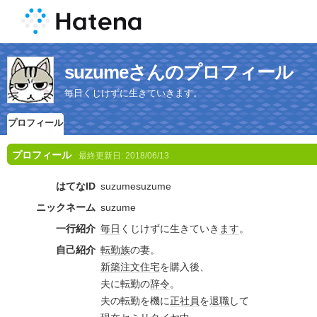
suzumeさんのプロフィール
毎日くじけずに生きていきます。
プロフィール
プロフィール
最終更新日:
2018/06/13
はてなID
suzumesuzume
ニックネーム
suzume
一行紹介
毎日
くじけずに生きていき
ます
。
自己紹介
転勤族
の妻。
新築
注文住宅
を購入後、
夫に転勤の
辞令
。
夫の転勤を機に
正社員
を
退職
して