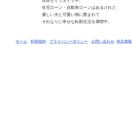
現在
セ
ミリ
タイヤ
中。
住宅ローン
・
自動車ローン
はあるけれど、
優しい夫と
可愛い
猫に囲
まれ
て
それなりに
幸せ
な転勤
生活
を
満喫
中。
ホーム
-
利用規約
-
プライバシーポリシー
-
お問い合わせ
-
特定商取