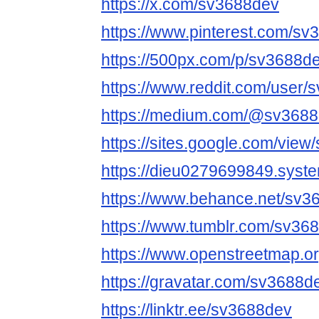
https://x.com/sv3688dev
https://www.pinterest.com/sv
https://500px.com/p/sv3688d
https://www.reddit.com/user/
https://medium.com/@sv3688
https://sites.google.com/vie
https://dieu0279699849.syste
https://www.behance.net/sv3
https://www.tumblr.com/sv36
https://www.openstreetmap.o
https://gravatar.com/sv3688d
https://linktr.ee/sv3688dev