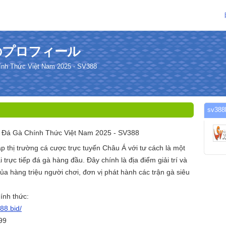
さんのプロフィール
ính Thức Việt Nam 2025 - SV388
sv3
 Đá Gà Chính Thức Việt Nam 2025 - SV388
p thị trường cá cược trực tuyến Châu Á với tư cách là một
 trực tiếp đá gà hàng đầu. Đây chính là địa điểm giải trí và
của hàng triệu người chơi, đơn vị phát hành các trận gà siêu
hính thức:
388.bid/
99