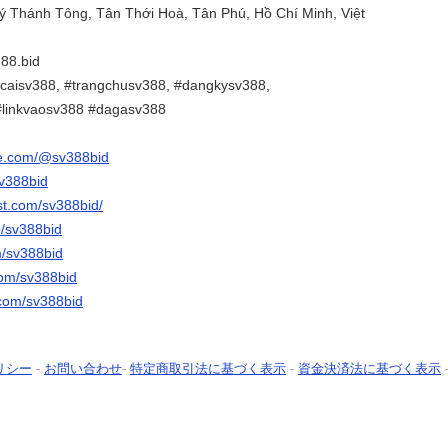
 Lý Thánh Tông, Tân Thới Hoà, Tân Phú, Hồ Chí Minh, Việt
88.bid
acaisv388, #trangchusv388, #dangkysv388,
linkvaosv388 #dagasv388
be.com/@sv388bid
sv388bid
st.com/sv388bid/
p/sv388bid
m/sv388bid
.com/sv388bid
.com/sv388bid
リシー
-
お問い合わせ
-
特定商取引法に基づく表示
-
資金決済法に基づく表示