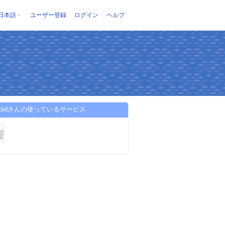
日本語
ユーザー登録
ログイン
ヘルプ
88bidさんの使っているサービス