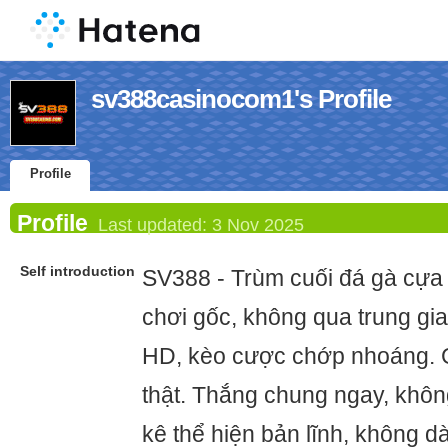
sv388casinocom1's Profile
Profile
Profile
Last updated:
3 Nov 2025
Self introduction
SV388 - Trùm cuối đá gà cựa
chơi gốc, không qua trung gia
HD, kèo cược chớp nhoáng. Gà
thật. Thắng chung ngay, khôn
kê thể hiện bản lĩnh, không d