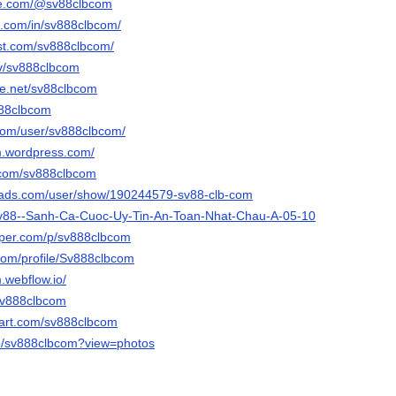
be.com/@sv88clbcom
n.com/in/sv888clbcom/
est.com/sv888clbcom/
tv/sv888clbcom
e.net/sv88clbcom
v88clbcom
.com/user/sv888clbcom/
m.wordpress.com/
.com/sv888clbcom
eads.com/user/show/190244579-sv88-clb-com
/Sv88--Sanh-Ca-Cuoc-Uy-Tin-An-Toan-Nhat-Chau-A-05-10
aper.com/p/sv888clbcom
com/profile/Sv888clbcom
.webflow.io/
sv888clbcom
tart.com/sv888clbcom
/p/sv888clbcom?view=photos