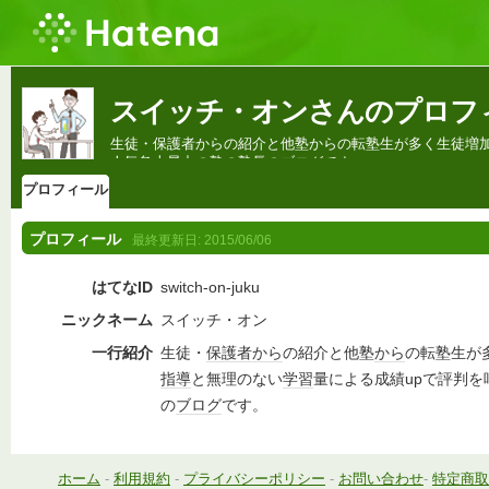
スイッチ・オンさんのプロフ
生徒・保護者からの紹介と他塾からの転塾生が多く生徒増加
人気急上昇中の塾の塾長のブログです。
プロフィール
プロフィール
最終更新日:
2015/06/06
はてなID
switch-on-juku
ニックネーム
スイッチ・オン
一行紹介
生徒・
保護者
から
の紹介と他塾
から
の転塾生が
指導
と無理のない
学習
量による成績upで評判
の
ブログ
です。
ホーム
-
利用規約
-
プライバシーポリシー
-
お問い合わせ
-
特定商取