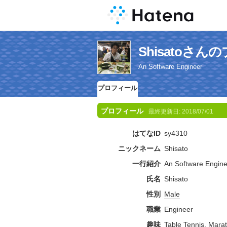
Shisatoさ
An Software Engineer
プロフィール
プロフィール
最終更新日:
2018/07/01
はてなID
sy4310
ニックネーム
Shisato
一行紹介
An
Software
Engine
氏名
Shisato
性別
Male
職業
Engineer
趣味
Table
Tennis,
Mara