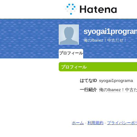
syogai1pr
俺のIbanez！中古だゼ！
プロフィール
プロフィール
はてなID
syogai1programa
一行紹介
俺の
Ibanez
！
中古
ホーム
-
利用規約
-
プライバシーポ