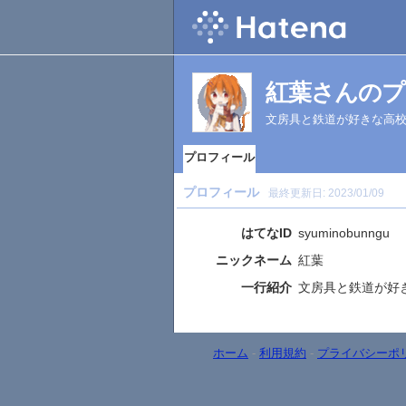
紅葉さんのプ
文房具と鉄道が好きな高校
プロフィール
プロフィール
最終更新日:
2023/01/09
はてなID
syuminobunngu
ニックネーム
紅葉
一行紹介
文房具と鉄道が好
ホーム
-
利用規約
-
プライバシーポ