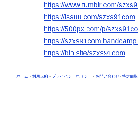
https://www.tumblr.com/szxs
https://issuu.com/szxs91com
https://500px.com/p/szxs91c
https://szxs91com.bandcam
https://bio.site/szxs91com
ホーム
-
利用規約
-
プライバシーポリシー
-
お問い合わせ
-
特定商取