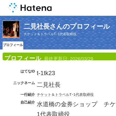
二見社長さんのプロフィール
チケット＆トラベルTｰ1代表取締役
プロフィール
プロフィール
最終更新日:
2026/03/29
はてなID
t-1tk23
ニックネーム
二見社長
一行紹介
チケット
＆
トラベル
Tｰ1
代表取締役
自己紹介
水道橋の金券ショップ チケ
1代表取締役