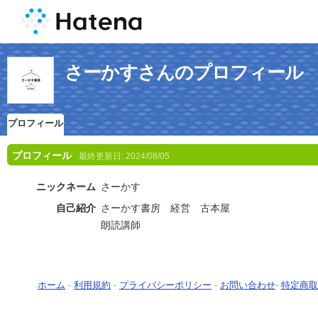
さーかすさんのプロフィール
プロフィール
プロフィール
最終更新日:
2024/08/05
ニックネーム
さーかす
自己紹介
さーかす書房 経営 古本屋
朗読講師
ホーム
-
利用規約
-
プライバシーポリシー
-
お問い合わせ
-
特定商取