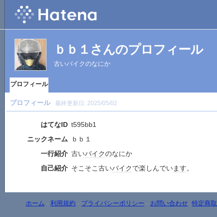
ｂｂ１さんのプロフィール
古いバイクのなにか
プロフィール
プロフィール
最終更新日:
2025/05/02
はてなID
t595bb1
ニックネーム
ｂｂ１
一行紹介
古い
バイク
のなにか
自己紹介
そこそこ古い
バイク
で楽しんでい
ます
。
ホーム
-
利用規約
-
プライバシーポリシー
-
お問い合わせ
-
特定商取