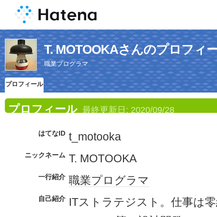
T. MOTOOKAさんのプロフィ
職業プログラマ
プロフィール
プロフィール
最終更新日:
2020/09/28
はてなID
t_motooka
ニックネーム
T. MOTOOKA
一行紹介
職業
プログラマ
自己紹介
ITストラテジスト。仕事は零