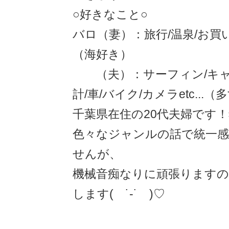
○好きなこと○
バロ（妻）：旅行/温泉/お買
（海好き）
（夫）：サーフィン/キャンプ
計/車/バイク/カメラetc...（
千葉県在住の20代夫婦です
色々なジャンルの話で統一
せんが、
機械音痴なりに頑張ります
します( ˙-˙ )♡