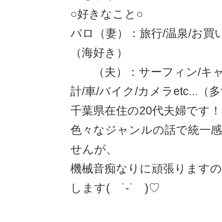
○好きなこと○
バロ（妻）：旅行/温泉/お買
（海好き）
（夫）：サーフィン/キャンプ
計/車/バイク/カメラetc...（
千葉県在住の20代夫婦です
色々なジャンルの話で統一
せんが、
機械音痴なりに頑張ります
します( ˙-˙ )♡