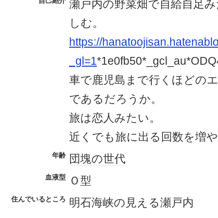
自己紹介
瀬戸内の野菜畑で自給自足み
しむ。
https://hanatoojisan.hatenab
_gl=1
*1e0fb50*_gcl_au*OD
車で鹿児島まで行くほどの
であるだろうか。
旅は恋人みたい。
近くでも旅に出る回数を増
年齢
団塊の世代
血液型
Ｏ型
住んでいるところ
明石海峡の見える瀬戸内