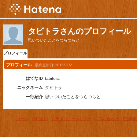
タビトラさんのプロフィール
思いついたことをつらつらと
プロフィール
プロフィール
最終更新日:
2015/01/21
はてなID
tabitora
ニックネーム
タビトラ
一行紹介
思いつ
いたこ
とをつらつらと
ホーム
-
利用規約
-
プライバシーポリシー
-
お問い合わせ
-
特定商取