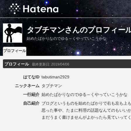
タブチマンさんのプロフィー
始めたばかりなのでゆる～くやっていこうかな
プロフィール
プロフィール
最終更新日:
2019/04/06
はてなID
tabutiman2929
ニックネーム
タブチマン
一行紹介
始めたばかりなのでゆる～くやっていこうかな
自己紹介
ブログ
という
もの
を始めたばかりで右も左も上
思った事や、たまに
料理
の
話題
なんてのもい
い
まだうまく書けませんがよかったら見ていって