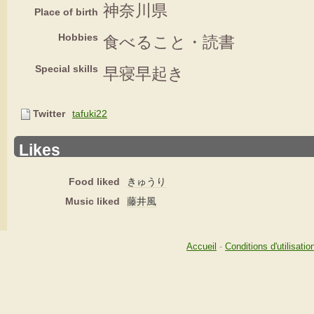
神奈川県
Place of birth
Hobbies
食べること・読書
Special skills
早寝早起き
Twitter
tafuki22
Likes
Food liked
きゅうり
Music liked
藤井風
Accueil
-
Conditions d'utilisatio