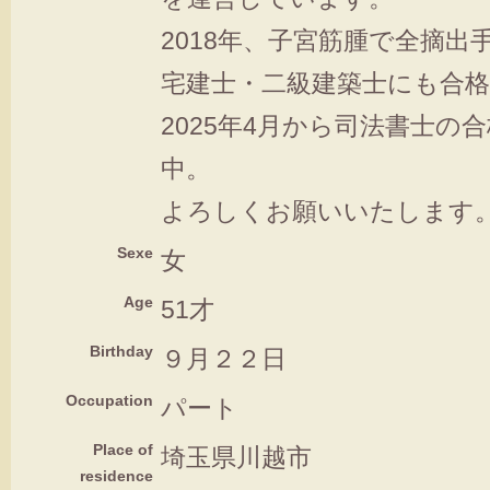
2018年、子宮筋腫で全摘出
宅建士・二級建築士にも合格
2025年4月から司法書士の
中。
よろしくお願いいたします
Sexe
女
Age
51才
Birthday
９月２２日
Occupation
パート
Place of
埼玉県川越市
residence