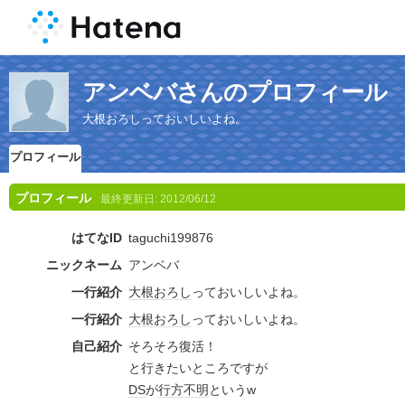
アンベバさんのプロフィール
大根おろしっておいしいよね。
プロフィール
プロフィール
最終更新日:
2012/06/12
はてなID
taguchi199876
ニックネーム
アンベバ
一行紹介
大根
おろし
っておいしいよね。
一行紹介
大根
おろし
っておいしいよね。
自己紹介
そろそろ復活！
と行きたいところですが
DS
が
行方不明
というw