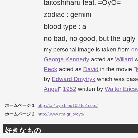
taitoshiharu feat. =OyO=
zodiac : gemini
blood type : a
no bad, no good, but the ugly
my personal image is taken from
on
George Kennedy
acted as
Willard
w
Peck
acted as
David
in the movie "
by
Edward Dmytryk
which was base
Angel
"
1952
written by
Walter Erics
ホームページ 1
http://tai4oyo.blog108.fc2.com/
ホームページ 2
http://www.rtm.gr.jp/oyo/
好きなもの