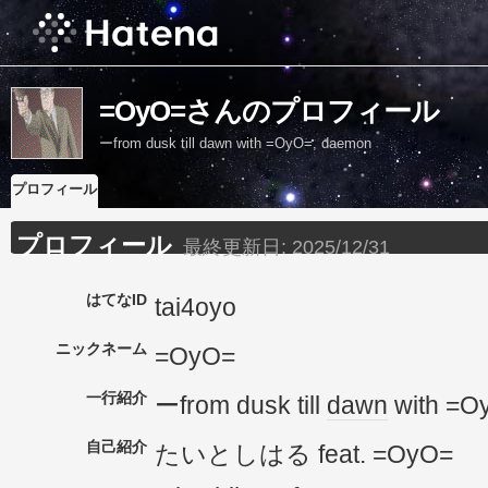
=OyO=さんのプロフィール
ーfrom dusk till dawn with =OyO=, daemon
プロフィール
プロフィール
最終更新日:
2025/12/31
はてなID
tai4oyo
ニックネーム
=OyO=
一行紹介
ーfrom dusk till
dawn
with =O
自己紹介
たいとしはる feat. =OyO=