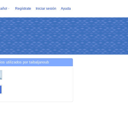
añol
Regístrate
Iniciar sesión
Ayuda
ios utilizados por taibaljanoub