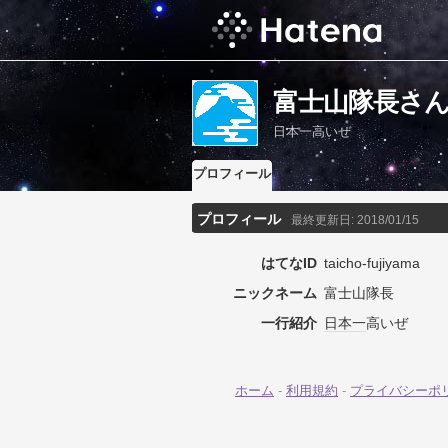
富士山隊長さ
日本一高いぜ
プロフィール
プロフィール
最終更新日:
2018/01/15
はてなID
taicho-fujiyama
ニックネーム
富士山隊長
一行紹介
日本一
高いぜ
ホーム
-
利用規約
-
プライバシーポ