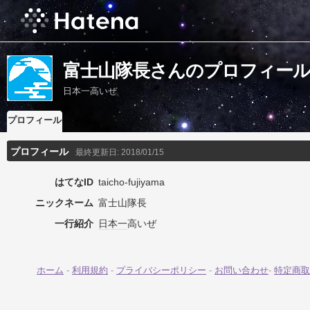
富士山隊長さんのプロフィー
日本一高いぜ
プロフィール
プロフィール
最終更新日:
2018/01/15
はてなID
taicho-fujiyama
ニックネーム
富士山隊長
一行紹介
日本一
高いぜ
ホーム
-
利用規約
-
プライバシーポリシー
-
お問い合わせ
-
特定商取