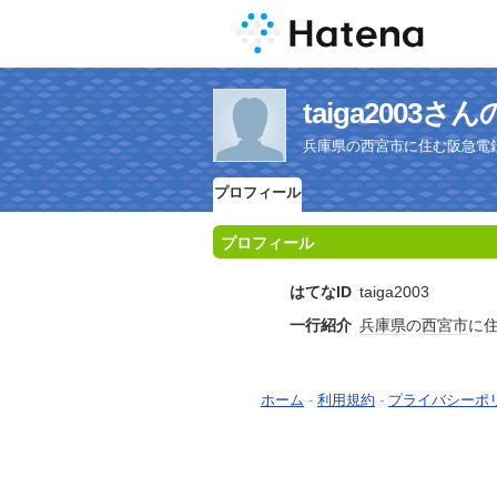
taiga2003
兵庫県の西宮市に住む阪急電
プロフィール
プロフィール
はてなID
taiga2003
一行紹介
兵庫県
の
西宮市
に
ホーム
-
利用規約
-
プライバシーポ