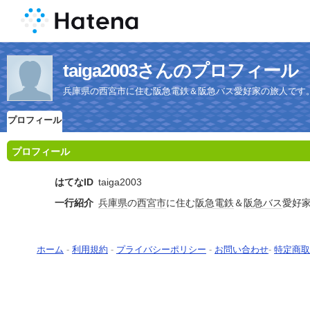
taiga2003さんのプロフィール
兵庫県の西宮市に住む阪急電鉄＆阪急バス愛好家の旅人です
プロフィール
プロフィール
はてなID
taiga2003
一行紹介
兵庫県
の
西宮市
に住む
阪急電鉄
＆
阪急バス
愛好
ホーム
-
利用規約
-
プライバシーポリシー
-
お問い合わせ
-
特定商取