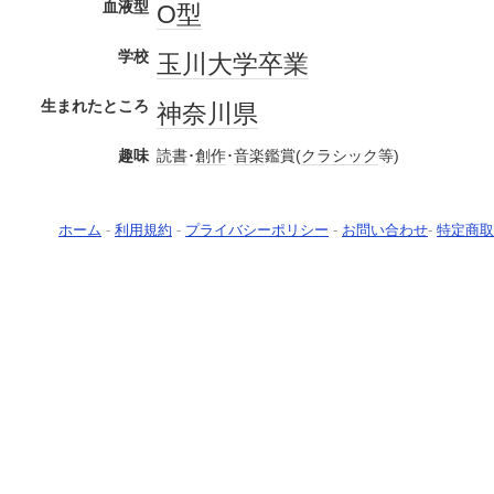
血液型
O型
学校
玉川大学
卒業
生まれたところ
神奈川県
趣味
読書
･
創作
･
音楽
鑑賞(
クラシック
等)
ホーム
-
利用規約
-
プライバシーポリシー
-
お問い合わせ
-
特定商取