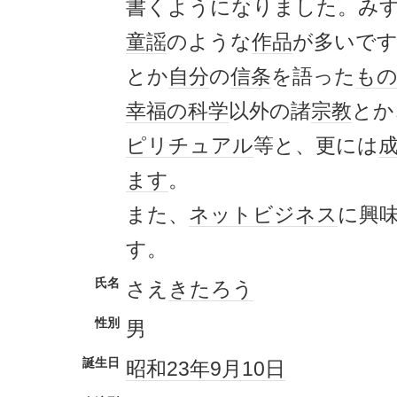
書くようになりました。み
童謡
のような
作品
が多いで
とか
自分
の
信条
を語った
も
幸福の科学
以外の諸
宗教
とか
ピリチュアル
等と、更には
ます
。
また、
ネットビジネス
に興
す。
氏名
さえ
きたろう
性別
男
誕生日
昭和23年
9月10日