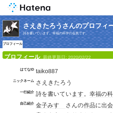
さえきたろうさんのプロフィ
詩を書いています。幸福の科学の会員です。
プロフィール
プロフィール
最終更新日:
2020/02/22
はてなID
taiko887
ニックネーム
さえきたろう
一行紹介
詩を書いてい
ます
。
幸福の科
自己紹介
金子みすゞ
さんの
作品
に
出会