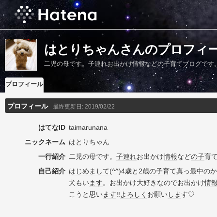
はとりちゃんさんのプロフィ
二児の母です。子連れお出かけ情報などの子育てブログです
プロフィール
プロフィール
最終更新日:
2019/02/22
はてなID
taimarunana
ニックネーム
はとりちゃん
一行紹介
二児の母です。
子連れ
お出かけ
情報
など
の子
育
自己紹介
はじめまして
(^^)4歳と2歳
の子
育て真っ
最中
のか
犬もい
ます
。お出かけ大好きなのでお出かけ
情
こうと思い
ます
!!
よろしく
お願い
しま
す♡