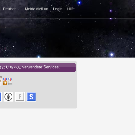
Deutsch
Melde dich an
Login
Hilfe
はとりちゃん verwendete Services.