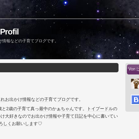
ofil
け情報などの子育てブログです。
Von 
連れ
お出かけ
情報
など
の子
育て
ブログ
です。
4歳と2歳
の子
育て真っ
最中
のかぁ
ちゃん
です。
トイプードル
の
かけ大好きなのでお出かけ
情報
や
子育て
日記
を中心に書いてい
ろしく
お願い
しま
す♡