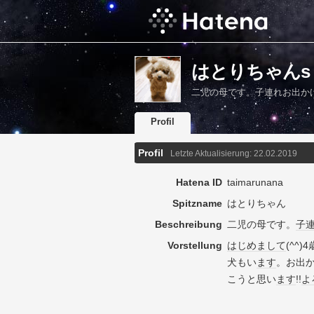
はとりちゃんs Pr
二児の母です。子連れお出か
Profil
Profil
Letzte Aktualisierung:
22.02.2019
Hatena ID
taimarunana
Spitzname
はとりちゃん
Beschreibung
二児の母です。
子
Vorstellung
はじめまして
(^^)
犬もい
ます
。お出
こうと思い
ます
!!
よ