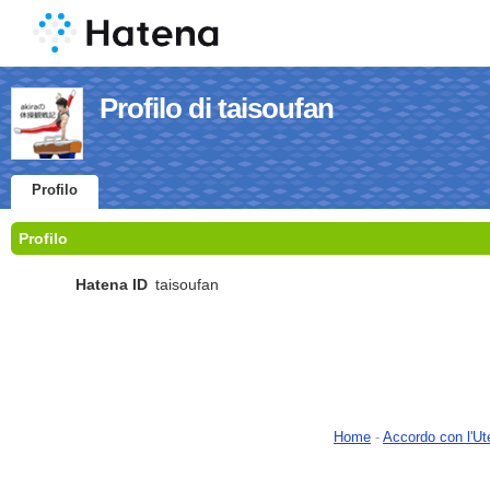
Profilo di taisoufan
Profilo
Profilo
Hatena ID
taisoufan
Home
-
Accordo con l'Ut