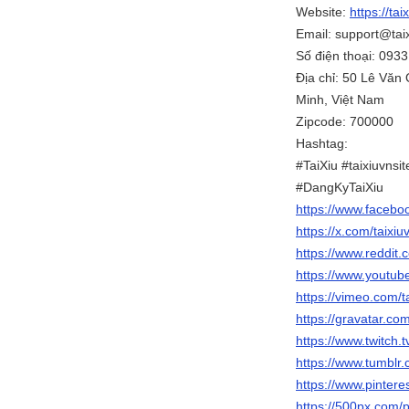
Website:
https://tai
Email: support@taix
Số điện thoại: 093
Địa chỉ: 50 Lê Văn
Minh, Việt Nam
Zipcode: 700000
Hashtag:
#TaiXiu #taixiuvns
#DangKyTaiXiu
https://www.faceboo
https://x.com/taixiu
https://www.reddit.c
https://www.youtub
https://vimeo.com/ta
https://gravatar.c
https://www.twitch.t
https://www.tumblr.
https://www.pinteres
https://500px.com/p