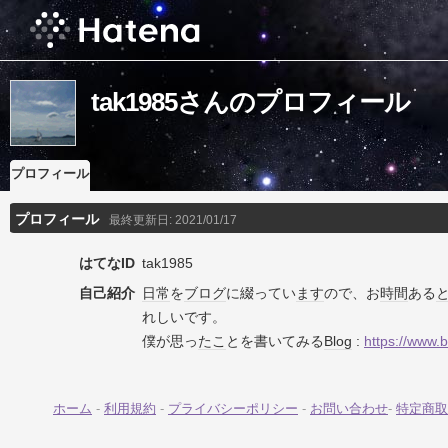
tak1985さんのプロフィール
プロフィール
プロフィール
最終更新日:
2021/01/17
はてなID
tak1985
自己紹介
日常
を
ブログ
に綴ってい
ます
ので、お
時間
ある
れしいです。
僕が思っ
たこ
とを書いてみる
Blog
:
https://www.
ホーム
-
利用規約
-
プライバシーポリシー
-
お問い合わせ
-
特定商取