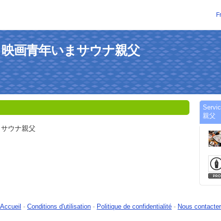
F
 むかし映画青年いまサウナ親父
Serv
親父
まサウナ親父
Accueil
-
Conditions d'utilisation
-
Politique de confidentialité
-
Nous contacter