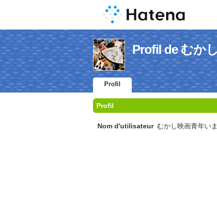
Profil de
Profil
Profil
Nom d'utilisateur
むかし映画青年い